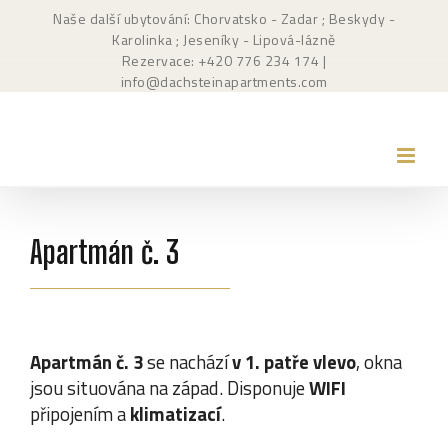
Přeskočit
Naše další ubytování: Chorvatsko - Zadar
; Beskydy -
na
Karolinka
; Jeseníky - Lipová-lázně
obsah
Rezervace: +420
776 234 174
|
info@dachsteinapartments.com
Apartmán č. 3
Apartmán č. 3
se nachází
v 1. patře vlevo
, okna
jsou situována na západ. D
isponuje
WIFI
připojením a
klimatizací
.