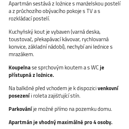
Apartmán sestává z ložnice s manželskou postelí
a z průchozího obývacího pokoje s TV a s
rozkládací postelí.
Kuchyňský kout je vybaven (varná deska,
toustovač, překapávací kávovar, rychlovarná
konvice, základní nádobí), nechybí ani lednice s
mrazákem.
Koupelna
se sprchovým koutem a s WC
je
přístupná z ložnice.
Na balkóně před vchodem je k dispozici
venkovní
posezení
i roleta zajišťující stín.
Parkování
je možné přímo na pozemku domu.
Apartmán je vhodný maximálně pro 4 osoby.