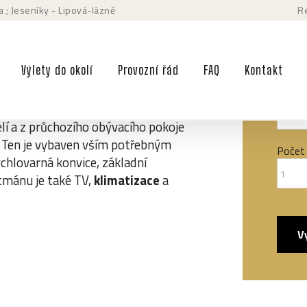
a
; Jeseníky - Lipová-lázně
R
Příjez
orientační
Výlety do okolí
Provozní řád
FAQ
Kontakt
a situována na východ jsou na
Odjez
í a z průchozího obývacího pokoje
 Ten je vybaven vším potřebným
Počet
ychlovarná konvice, základní
rtmánu je také TV,
klimatizace
a