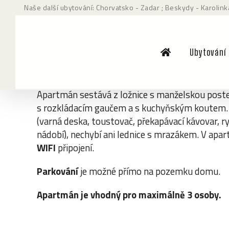
Přeskočit
Naše další ubytování: Chorvatsko - Zadar
; Beskydy - Karolink
na
obsah
Firemní apartmán – ceník i kalendář 
Ubytování
Apartmán č. 2
se nachází
v přízemí vpravo
, okn
úrovni země.
Apartmán sestává z ložnice s manželskou postel
s rozkládacím gaučem a s kuchyňským koutem.
(
varná deska, toustovač, překapávací kávovar, r
nádobí), nechybí ani lednice s mrazákem. V apa
WIFI
připojení.
Parkování
je možné přímo na pozemku domu.
Apartmán je vhodný pro maximálně 3 osoby.