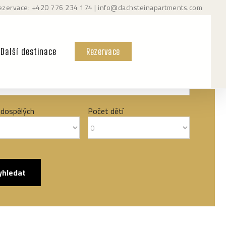
ezervace: +420
776 234 174
|
info@dachsteinapartments.com
d
Další destinace
Rezervace
d
 dospělých
Počet dětí