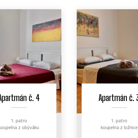
Apartmán č. 4
Apartmán č. 
1. patro
1. patro
koupelna z obýváku
koupelna z ložnice