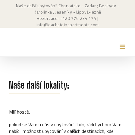
Přeskočit
Naše další ubytování: Chorvatsko - Zadar
; Beskydy -
na
Karolinka
; Jeseníky - Lipová-lázně
obsah
Rezervace: +420
776 234 174
|
info@dachsteinapartments.com
Naše další lokality:
Milí hosté,
pokud se Vám u nás v ubytování líbilo, rádi bychom Vám
nabídli možnost ubytování v dalších destinacích, kde