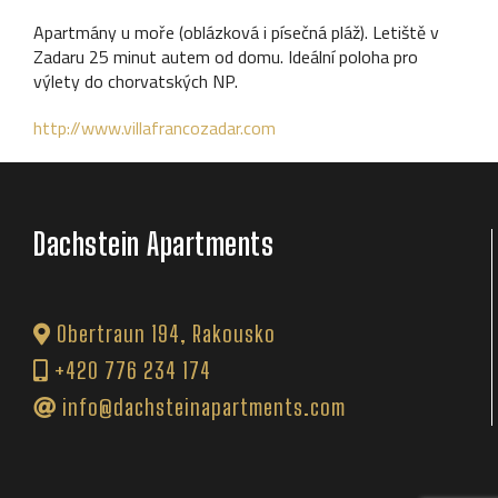
Apartmány u moře (oblázková i písečná pláž). Letiště v
Zadaru 25 minut autem od domu. Ideální poloha pro
výlety do chorvatských NP.
http://www.villafrancozadar.com
Dachstein Apartments
Obertraun 194, Rakousko
+420 776 234 174
info@dachsteinapartments.com