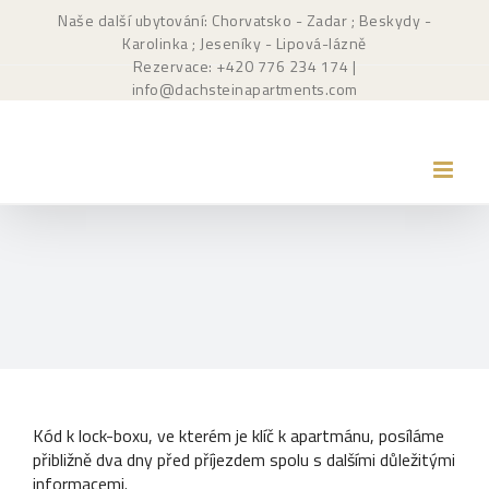
Přeskočit
Naše další ubytování: Chorvatsko - Zadar
; Beskydy -
na
Karolinka
; Jeseníky - Lipová-lázně
obsah
Rezervace: +420
776 234 174
|
info@dachsteinapartments.com
Kód k lock-boxu, ve kterém je klíč k apartmánu, posíláme
přibližně dva dny před příjezdem spolu s dalšími důležitými
informacemi.